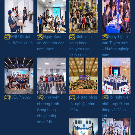
VNU-IS Job
Ngày Sách
Sinh viên
Ngày hội tư
Link Week 2025
và Văn hóa đọc
song bằng
vấn Tuyển sinh
năm 2025
chuyển tiếp
– Hướng nghiệp
năm 2025
năm ...
OELP 2025
Sinh viên
Lễ trao bằng
Hội nghị viên
chương trình
tốt nghiệp năm
chức, người lao
Song bằng
2024
động và Tổng
chuyển tiếp
kết ...
sang Mỹ ...