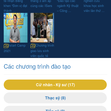
tế nhận Bằng
tháng 3 ấm áp
“Đào tạo các
nghiên cứu
khen “Đơn vị đạt
cùng các ISers
ngành Kỹ thuật
khoa học sinh
thành ...
– Công ...
viên lần thứ ...
Istart Camp
Chương trình
2021
giao lưu sinh
viên quốc tế
Các chương trình đào tạo
Cử nhân - Kỹ sư (17)
Thạc sỹ (8)