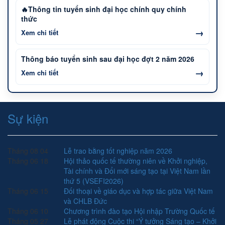
🔥Thông tin tuyển sinh đại học chính quy chính
thức
→
Xem chi tiết
Thông báo tuyển sinh sau đại học đợt 2 năm 2026
→
Xem chi tiết
Sự kiện
Tháng 08
04
Lễ trao bằng tốt nghiệp năm 2026
Tháng 06
18
Hội thảo quốc tế thường niên về Khởi nghiệp,
Tài chính và Đổi mới sáng tạo tại Việt Nam lần
thứ 5 (VSEFI2026)
Tháng 06
15
Đối thoại về giáo dục và hợp tác giữa Việt Nam
và CHLB Đức
Tháng 06
10
Chương trình đào tạo Hội nhập Trường Quốc tế
Tháng 05
27
Lễ phát động Cuộc thi “Ý tưởng Sáng tạo – Khởi