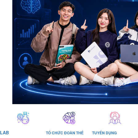
LAB
TỔ CHỨC ĐOÀN THỂ
TUYỂN DỤNG