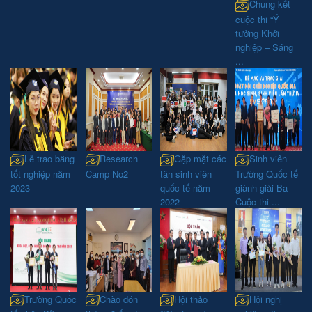
Chung kết
cuộc thi “Ý
tưởng Khởi
nghiệp – Sáng
...
Lễ trao bằng
Research
Gặp mặt các
Sinh viên
tốt nghiệp năm
Camp No2
tân sinh viên
Trường Quốc tế
2023
quốc tế năm
giành giải Ba
2022
Cuộc thi ...
Trường Quốc
Chào đón
Hội thảo
Hội nghị