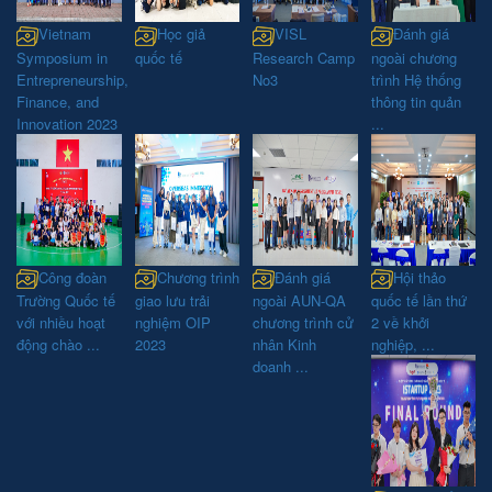
Vietnam
Học giả
VISL
Đánh giá
Symposium in
quốc tế
Research Camp
ngoài chương
Entrepreneurship,
No3
trình Hệ thống
Finance, and
thông tin quản
Innovation 2023
...
Công đoàn
Chương trình
Đánh giá
Hội thảo
Trường Quốc tế
giao lưu trải
ngoài AUN-QA
quốc tế lần thứ
với nhiều hoạt
nghiệm OIP
chương trình cử
2 về khởi
động chào ...
2023
nhân Kinh
nghiệp, ...
doanh ...