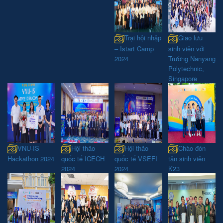
Trại hội nhập
Giao lưu
– Istart Camp
sinh viên với
2024
Trường Nanyang
Polytechnic,
Singapore
VNU-IS
Hội thảo
Hội thảo
Chào đón
Hackathon 2024
quốc tế ICECH
quốc tế VSEFI
tân sinh viên
2024
2024
K23