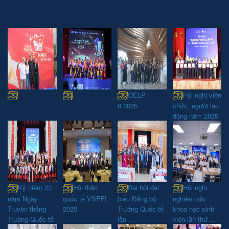
OELP
Hội nghị viên
9.2025
chức, người lao
động năm 2025
Kỷ niệm 23
Hội thảo
Đại hội đại
Hội nghị
năm Ngày
quốc tế VSEFI
biểu Đảng bộ
nghiên cứu
Truyền thống
2025
Trường Quốc tế
khoa học sinh
Trường Quốc tế
lần ...
viên lần thứ ...